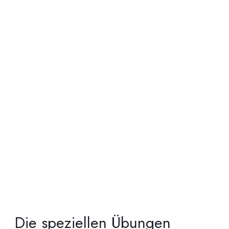
fitter wirst, sondern wesentlich bewusster:
über die Signale Deines Körpers, über
die Fähigkeit Deinen Körper zu steuern,
über die Gefühle und Deine Gefühle des
Gegenübers, sowie über deren
Zusammenspiel.
Die speziellen Übungen