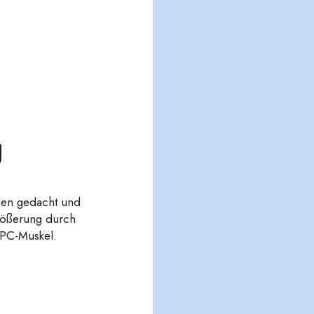
g
ngen gedacht und
größerung durch
 PC-Muskel.