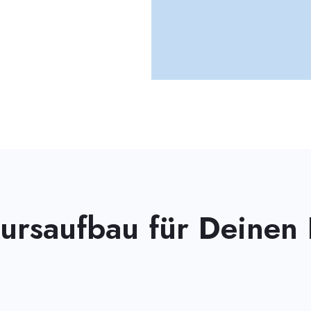
odul 1: Theorie und Selbstdiagnostik, 
ursaufbau für Deinen 
odul 2: Körperliche Anti-Stress Techni