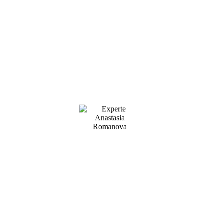
Member Login zum
Training von Anastasia
Romanova
Schön, dass Du wieder beim Training dabei
bist. Klicke jetzt unten auf den Button und du
gelangst sofort zum Mitgliederbereich.
Wünsche Dir natürlich weiterhin viel Erfolg
beim Training!