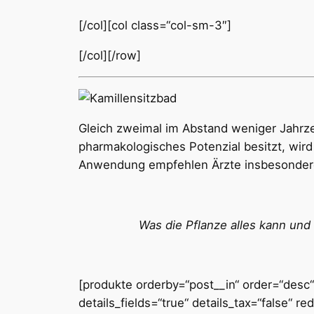
[/col][col class=“col-sm-3″]
[/col][/row]
Gleich zweimal im Abstand weniger Jahrze
pharmakologisches Potenzial besitzt, wir
Anwendung empfehlen Ärzte insbesondere 
Was die Pflanze alles kann und
[produkte orderby=“post__in“ order=“desc“ 
details_fields=“true“ details_tax=“false“ red