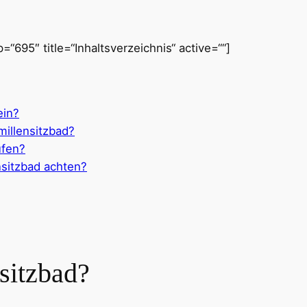
“695″ title=“Inhaltsverzeichnis“ active=““]
ein?
millensitzbad?
ufen?
sitzbad achten?
sitzbad?