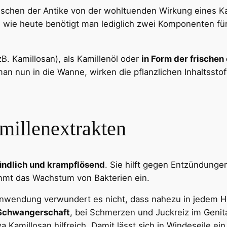
nschen der Antike von der wohltuenden Wirkung eines 
s wie heute benötigt man lediglich zwei Komponenten fü
zB. Kamillosan), als Kamillenöl oder
in Form der frische
n nun in die Wanne, wirken die pflanzlichen Inhaltsstoff
millenextrakten
zündlich und krampflösend
. Sie hilft gegen Entzündungen
mmt das Wachstum von Bakterien ein.
Anwendung verwundert es nicht, dass nahezu in jedem Ha
Schwangerschaft
, bei Schmerzen und Juckreiz im Genita
wa Kamillosan hilfreich. Damit lässt sich in Windeseile e