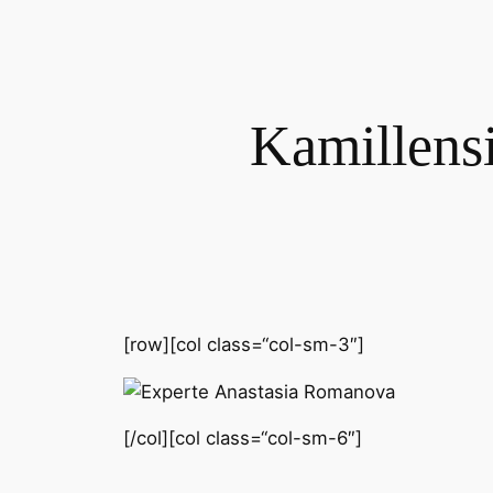
Kamillensi
[row][col class=“col-sm-3″]
[/col][col class=“col-sm-6″]