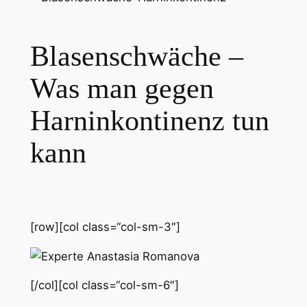
Blasenschwäche –
Was man gegen
Harninkontinenz tun
kann
[row][col class=“col-sm-3″]
[/col][col class=“col-sm-6″]