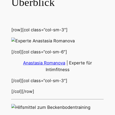
Überblick
[row][col class=“col-sm-3″]
[/col][col class=“col-sm-6″]
Anastasia Romanova
| Experte für
Intimfitness
[/col][col class=“col-sm-3″]
[/col][/row]