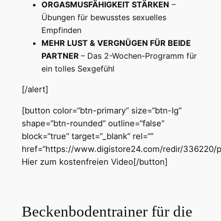
ORGASMUSFÄHIGKEIT STÄRKEN
–
Übungen für bewusstes sexuelles
Empfinden
MEHR LUST & VERGNÜGEN FÜR BEIDE
PARTNER
– Das 2-Wochen-Programm für
ein tolles Sexgefühl
[/alert]
[button color=“btn-primary“ size=“btn-lg“
shape=“btn-rounded“ outline=“false“
block=“true“ target=“_blank“ rel=““
href=“https://www.digistore24.com/redir/336220
Hier zum kostenfreien Video[/button]
Beckenbodentrainer für die