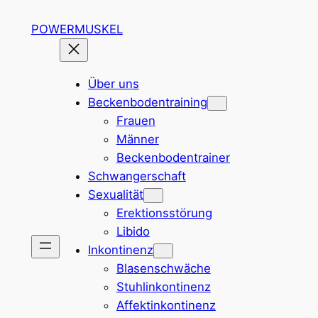
Zum
POWERMUSKEL
Inhalt
springen
Über uns
Beckenbodentraining
Frauen
Männer
Beckenbodentrainer
Schwangerschaft
Sexualität
Erektionsstörung
Libido
Inkontinenz
Blasenschwäche
Stuhlinkontinenz
Affektinkontinenz