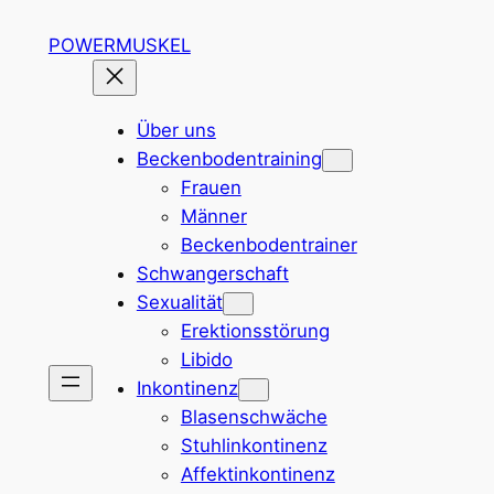
Zum
POWERMUSKEL
Inhalt
springen
Über uns
Beckenbodentraining
Frauen
Männer
Beckenbodentrainer
Schwangerschaft
Sexualität
Erektionsstörung
Libido
Inkontinenz
Blasenschwäche
Stuhlinkontinenz
Affektinkontinenz