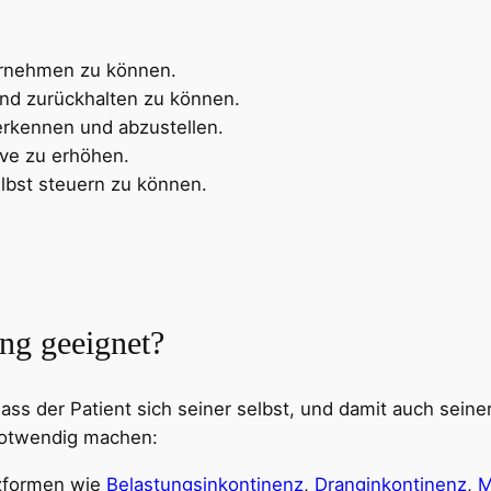
rnehmen zu können.
und zurückhalten zu können.
erkennen und abzustellen.
ive zu erhöhen.
lbst steuern zu können.
ing geeignet?
ass der Patient sich seiner selbst, und damit auch seine
 notwendig machen:
nzformen wie
Belastungsinkontinenz
,
Dranginkontinenz
,
M