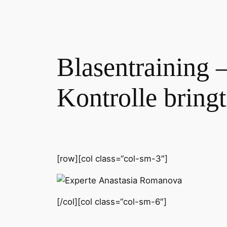
Blasentraining 
Kontrolle bringt
[row][col class=“col-sm-3″]
[/col][col class=“col-sm-6″]